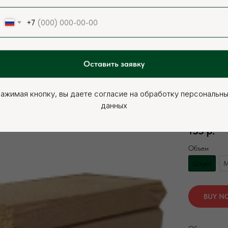
+7
Оставить заявку
ажимая кнопку, вы даете согласие на обработку персональн
Евровагонка
данных
Артикул:
000
135
р.
Объем
Штука
М
BUY N