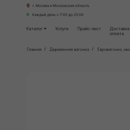
г. Москва и Московская область
г. Москва и Московская область
Каждый день с 7:00 до 20:00
Каждый день с 7:00 до 20:00
Каталог
Каталог
Услуги
Услуги
Прайс-лист
Прайс-лист
Доставка
Доставка
оплата
оплата
Главная
Деревянная вагонка
Евровагонка, хво
/
/