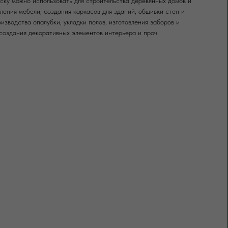
ку можно использовать для строительства деревянных домов и
вления мебели, создания каркасов для зданий, обшивки стен и
оизводства опалубки, укладки полов, изготовления заборов и
создания декоративных элементов интерьера и проч.