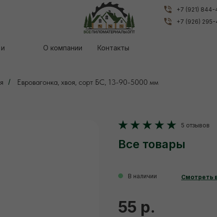
+7 (921) 844
+7 (921) 844
+7 (926) 295
+7 (926) 295
 и
 и
О компании
О компании
Контакты
Контакты
я
Евровагонка, хвоя, сорт БС, 13-90-5000 мм
/
5 отзывов
Все товары
В наличии
Смотреть 
55 р.