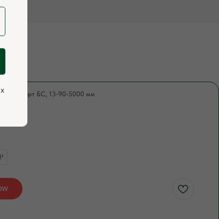
ых
, хвоя, сорт БС, 13-90-5000 мм
361
²
OW