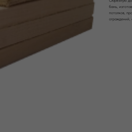
Обрезную дос
бань, изгото
потолков, пр
ограждений, 