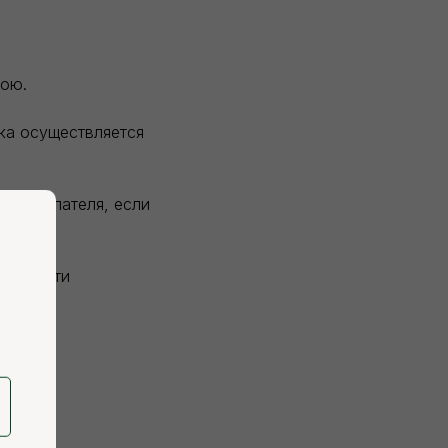
вою.
зка осуществляется
и покупателя, если
висимости