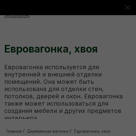
0
0
0
0
Евровагонка, хвоя
Евровагонка используется для
внутренней и внешней отделки
помещений. Она может быть
использована для отделки стен,
потолков, дверей и окон. Евровагонка
также может использоваться для
создания мебели и других предметов
интерьера.
Главная
Деревянная вагонка
Евровагонка, хвоя
/
/