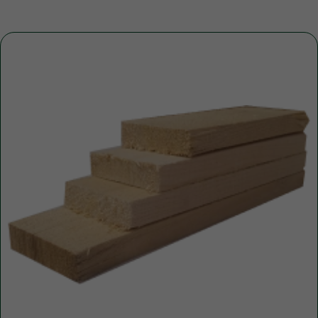
+7
ПОЛУЧИТЬ КОНСУЛЬТАЦИЮ
Нажимая кнопку, вы соглашаетесь с Политикой обработки
персональных данных
ДОПОЛНИТЕЛЬНЫЕ УСЛУГИ
Это может пригодиться
ЧАЩЕ ВСЕГО ЗАКАЗЫВАЮТ
Разгрузка пиломатериалов
нашими грузчиками
Быстро
Бережно
Профессионально