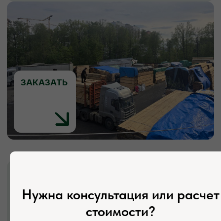
ЗАКАЗАТЬ
КОНТАКТЫ
Свяжитесь с нами
Адрес:
Нужна консультация или расчет
г. Москва, Деревня Мамыри 2Б
стоимости?