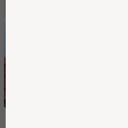
Каталог
Услуги
Согласие на обработку ПД
Компания
Согласие на распространение ПДн
Согласие на рекламную рассылку
Прайс-лист
Политика обработки ПД
Публичная оферта
О компании
Доставка и оплата
Контакты
Чат со специалистом