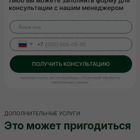
ЕСЛИ НУЖНО
НЕСТАНДАРТНО
Изготовление пиломатериалов
по индивидуальным размерам
Высокое качество
Короткие
сроки
Низкие цены
Наша команда изготовит по вашему чертежу
продукцию (до 400 мм шириной) быстро,
качественно и по цене ниже рыночной.
Рассчитываем стоимость сразу, никаких
скрытых платежей.
ЗАКАЗАТЬ