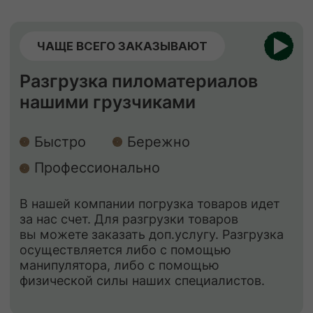
ЕСЛИ НУЖНО ЗАЩИТИТЬ
Обработка пиломатериалов
Огнебиозащита
Обработка антисептиком “Сенеж”
Огнебиозащита
нужна для придания
древесине устойчивости к возгоранию
и к поражению грибами, насекомыми
и бактериями.
Обработка антисептиком
способствует
защите древесины от биоповреждений,
огня, гниения, плесени, синевы,
насекомых-древоточцев и т. д.