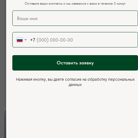
Телефон:
Оставьте ваши контакты и мы свяжемся с вами в течение 5 минут
+7 (926) 295-45-00
+7 (921) 844-47-77
Почта:
vse.pilomaterialy@mail.ru
+7
Режим работы:
Каждый день с 7:00 до 20:00
Социальные сети:
Оставить заявку
Нажимая кнопку, вы даете согласие на обработку персональных
данных