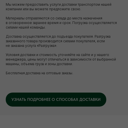
Мы можем предоставить услуги доставки транспортом нашей
компании или вы можете предложите свою.
Материалы отправляются со склада до места назначения
в оговоренное заранее время и срок. Погрузка осуществляется
силами нашей команды.
Доставка осуществляется до подъезда покупателя. Разгрузка
заказанного товара производится силами покупателя, если
не заказана услуга «Разгрузка».
Условия доставки и стоимость уточняйте на сайте и у нашего
Уточните вопросы у нашего
менеджера, цены могут отличаться в зависимости от выбранной
машины, объема груза и зоны доставки.
специалиста
Бесплатная доставка на оптовые заказы.
+7 (921) 844-47-77
+7 (926) 295-45-00
vse.pilomaterialy@mail.ru
УЗНАТЬ ПОДРОБНЕЕ О СПОСОБАХ ДОСТАВКИ
Либо вы можете заполнить форму для
консультации с нашим менеджером