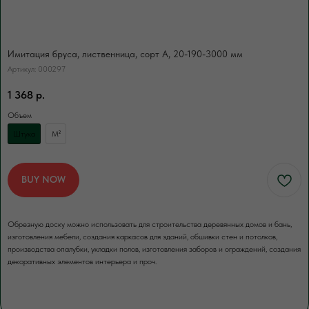
В нашей компании погрузка товаров идет
за нас счет. Для разгрузки товаров
вы можете заказать доп.услугу. Разгрузка
осуществляется либо с помощью
Имитация бруса, лиственница, сорт А, 20-190-3000 мм
манипулятора, либо с помощью
физической силы наших специалистов.
Артикул:
000297
1 368
р.
Объем
Штука
М²
ЗАКАЗАТЬ
BUY NOW
Обрезную доску можно использовать для строительства деревянных домов и бань,
изготовления мебели, создания каркасов для зданий, обшивки стен и потолков,
производства опалубки, укладки полов, изготовления заборов и ограждений, создания
декоративных элементов интерьера и проч.
ЕСЛИ НУЖНО ПРОСУШИТЬ
Сушка древесины