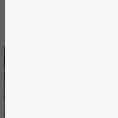
Вы можете заполнить форму для
консультации с нашим менеджером
+7
ОТПРАВИТЬ ЗАЯВКУ
Нажимая кнопку, вы соглашаетесь с Политикой обработки
персональных данных
БЫСТРО И КАЧЕСТВЕННО
Осуществляем доставку
по Москве и области