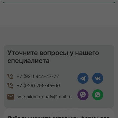
Камерная сушка до ср. влажности
9-11%
Правильное хранение
Наша компания подвергает древесину
сушке, чтобы она не деформировалась
и не теряла своих размеров. В процессе
сушки погибают вредители, материал
становится стойким к перепадам
температуры и его легче обрабатывать.
Сухая древесина прочнее дерева
с естественной влажностью!
ЗАКАЗАТЬ