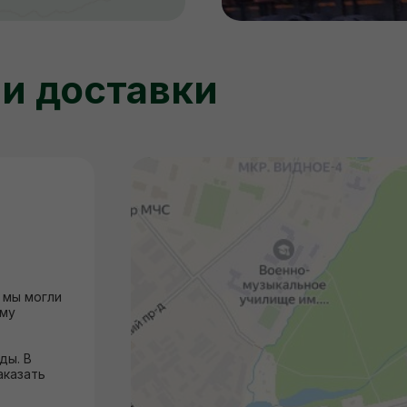
 и доставки
 мы могли
ему
ды. В
аказать