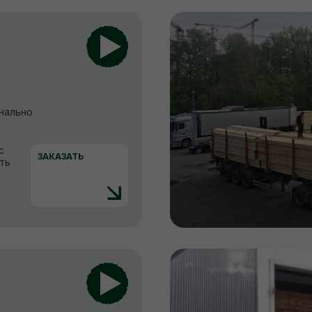
нально
с
ЗАКАЗАТЬ
ть