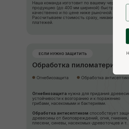
Наша команда изготовит по вашему чертежу
продукцию (до 400 мм шириной) быстро,
качественно и по цене ниже рыночной.
Рассчитываем стоимость сразу, никаких скры
платежей.
Н
ЕСЛИ НУЖНО ЗАЩИТИТЬ
Обработка пиломатериало
Огнебиозащита
Обработка антисептик
Огнебиозащита
нужна для придания древеси
устойчивости к возгоранию и к поражению
грибами, насекомыми и бактериями.
Обработка антисептиком
способствует защ
древесины от биоповреждений, огня, гниения,
плесени, синевы, насекомых-древоточцев и т. 