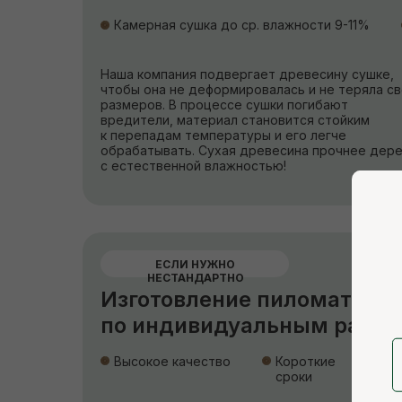
Камерная сушка до ср. влажности 9-11%
Наша компания подвергает древесину сушке,
чтобы она не деформировалась и не теряла с
размеров. В процессе сушки погибают
вредители, материал становится стойким
к перепадам температуры и его легче
обрабатывать. Сухая древесина прочнее дер
с естественной влажностью!
ЕСЛИ НУЖНО
НЕСТАНДАРТНО
Изготовление пиломатери
по индивидуальным разм
Высокое качество
Короткие
сроки