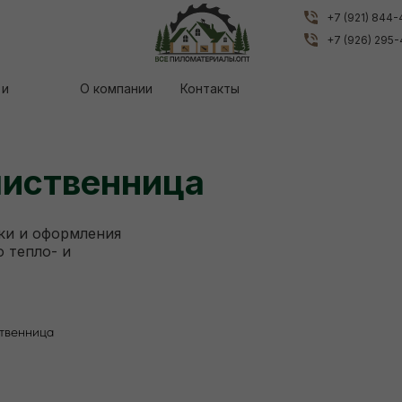
+7 (921) 844
+7 (921) 844
+7 (926) 295
+7 (926) 295
 и
 и
О компании
О компании
Контакты
Контакты
лиственница
ки и оформления
 тепло- и
ственница