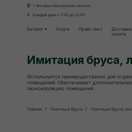
г. Москва и Московская область
г. Москва и Московская область
Каждый день с 7:00 до 20:00
Каждый день с 7:00 до 20:00
Каталог
Каталог
Услуги
Услуги
Прайс-лист
Прайс-лист
Доставка
Доставка
оплата
оплата
Имитация бруса, 
Используется преимущественно для отдел
помещений. Обеспечивает дополнительную
звукоизоляцию помещений
Главная
Имитация бруса
Имитация бруса, ли
/
/