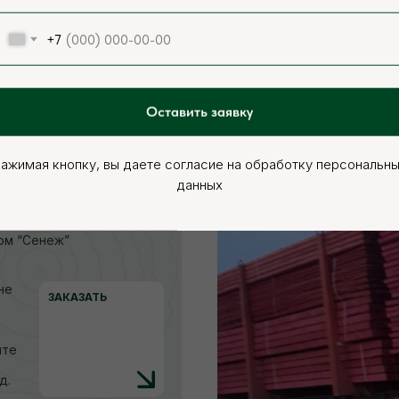
ЗАКАЗАТЬ
+7
тых
Оставить заявку
ажимая кнопку, вы даете согласие на обработку персональн
данных
в
ом “Сенеж”
не
ЗАКАЗАТЬ
ите
д.