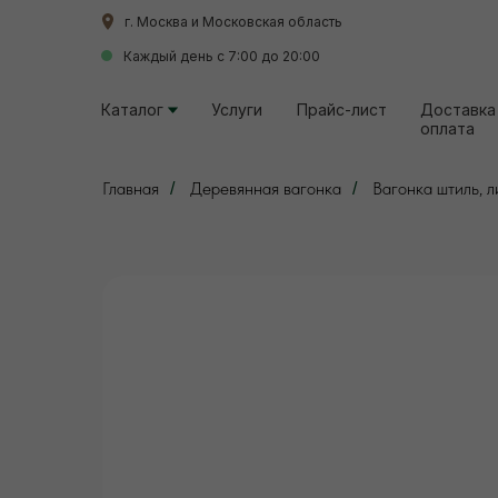
г. Москва и Московская область
г. Москва и Московская область
Каждый день с 7:00 до 20:00
Каждый день с 7:00 до 20:00
Каталог
Каталог
Услуги
Услуги
Прайс-лист
Прайс-лист
Доставка
Доставка
оплата
оплата
Главная
Деревянная вагонка
Вагонка штиль, 
/
/