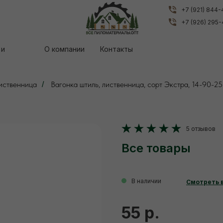
+7 (921) 844
+7 (921) 844
+7 (926) 295
+7 (926) 295
 и
 и
О компании
О компании
Контакты
Контакты
лиственница
Вагонка штиль, лиственница, сорт Экстра, 14-90-2
/
5 отзывов
Все товары
В наличии
Смотреть 
55 р.