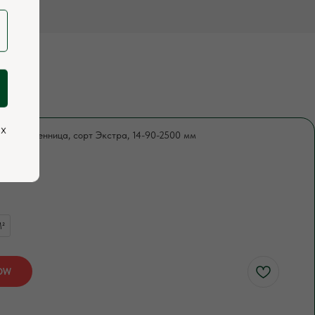
ых
ль, лиственница, сорт Экстра, 14-90-2500 мм
427
²
OW