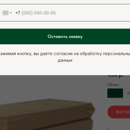
+7
Оставить заявку
ажимая кнопку, вы даете согласие на обработку персональн
Вагонка шти
данных
Артикул:
000
450
р.
Объем
Штука
М
BUY N