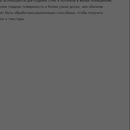
ь используется для отделки стен и потолков в жилых помещениях.
лее гладкую поверхность и более узкие доски, чем обычная
ет быть обработана различными способами, чтобы получить
ки и текстуры.