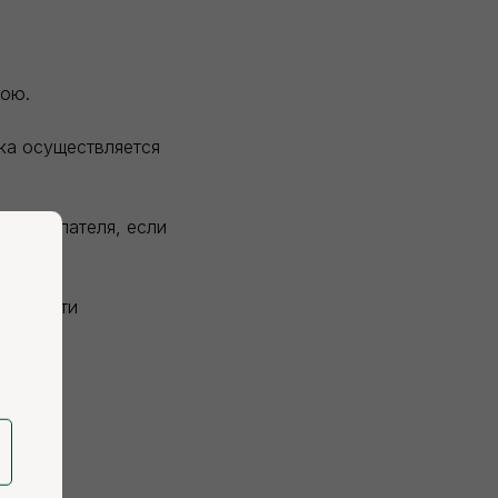
вою.
зка осуществляется
и покупателя, если
висимости