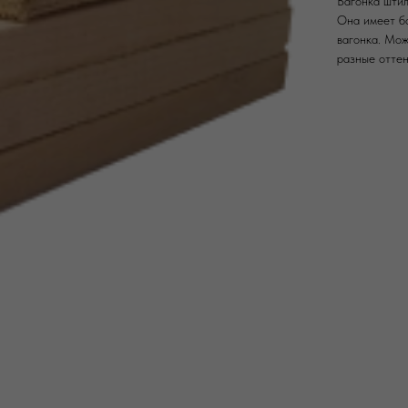
Вагонка штил
Она имеет бо
вагонка. Мож
разные оттен