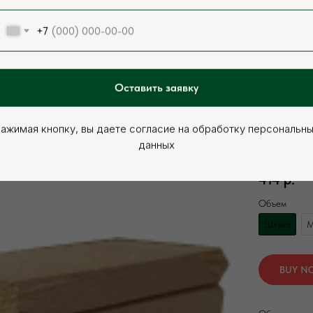
+7
Оставить заявку
ажимая кнопку, вы даете согласие на обработку персональн
Вагонка штил
данных
Артикул:
000
414
р.
Объем
Штука
М
BUY N