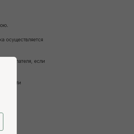
вою.
зка осуществляется
и покупателя, если
висимости