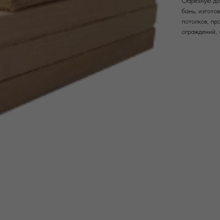
Обрезную дос
бань, изгото
потолков, пр
ограждений, 