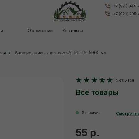
+7 (921) 844
+7 (921) 844
+7 (926) 295
+7 (926) 295
 и
 и
О компании
О компании
Контакты
Контакты
воя
Вагонка штиль, хвоя, сорт А, 14-115-6000 мм
/
5 отзывов
Все товары
В наличии
Смотреть 
55 р.