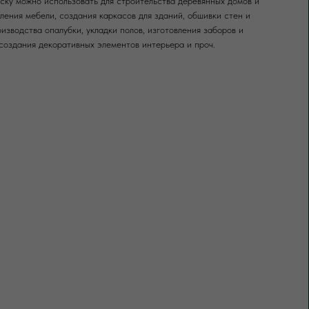
ку можно использовать для строительства деревянных домов и
вления мебели, создания каркасов для зданий, обшивки стен и
оизводства опалубки, укладки полов, изготовления заборов и
создания декоративных элементов интерьера и проч.