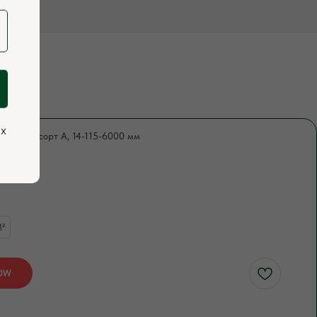
ых
ь, хвоя, сорт А, 14-115-6000 мм
369
²
OW