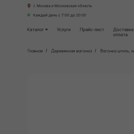
г. Москва и Московская область
г. Москва и Московская область
Каждый день с 7:00 до 20:00
Каждый день с 7:00 до 20:00
Каталог
Каталог
Услуги
Услуги
Прайс-лист
Прайс-лист
Доставка
Доставка
оплата
оплата
Главная
Деревянная вагонка
Вагонка штиль, х
/
/