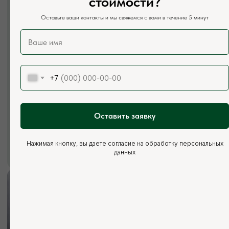
стоимости?
+7 (926) 295-45-00
Оставьте ваши контакты и мы свяжемся с вами в течение 5 минут
+7 (921) 844-47-77
Почта:
vse.pilomaterialy@mail.ru
Режим работы:
Каждый день с 7:00 до 20:00
+7
Социальные сети:
Оставить заявку
Нажимая кнопку, вы даете согласие на обработку персональных
данных