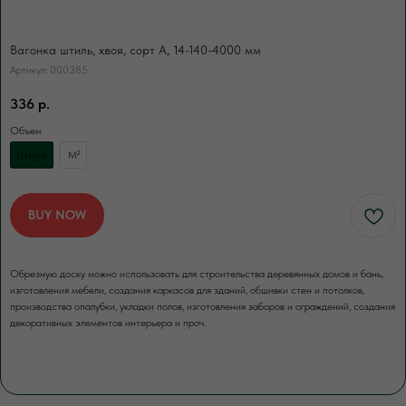
за нас счет. Для разгрузки товаров
вы можете заказать доп.услугу. Разгрузка
осуществляется либо с помощью
Вагонка штиль, хвоя, сорт А, 14-140-4000 мм
манипулятора, либо с помощью физической
Артикул:
000385
силы наших специалистов.
336
р.
Объем
Штука
М²
ЗАКАЗАТЬ
BUY NOW
Обрезную доску можно использовать для строительства деревянных домов и бань,
изготовления мебели, создания каркасов для зданий, обшивки стен и потолков,
производства опалубки, укладки полов, изготовления заборов и ограждений, создания
декоративных элементов интерьера и проч.
ЕСЛИ НУЖНО ПРОСУШИТЬ
Сушка древесины
Камерная сушка до ср. влажности