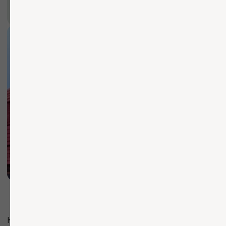
Каталог
Услуги
Согласие на обработку ПД
Компания
Согласие на распространение
ПДн
Согласие на рекламную рассылку
Прайс-лист
Политика обработки ПД
Публичная оферта
О компании
Доставка и оплата
Контакты
Чат со специалистом