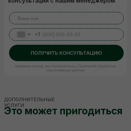
ЕСЛИ НУЖНО
НЕСТАНДАРТНО
Изготовление пиломатериалов
по индивидуальным размерам
Высокое качество
Короткие
сроки
Низкие цены
Наша команда изготовит по вашему
чертежу продукцию (до 400 мм шириной)
быстро, качественно и по цене ниже
рыночной. Рассчитываем стоимость сразу,
никаких скрытых платежей.
ЗАКАЗАТЬ