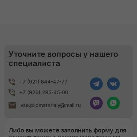
9-11%
Правильное хранение
Наша компания подвергает древесину
сушке, чтобы она не деформировалась
и не теряла своих размеров. В процессе
сушки погибают вредители, материал
становится стойким к перепадам
температуры и его легче обрабатывать.
Сухая древесина прочнее дерева
с естественной влажностью!
ЗАКАЗАТЬ