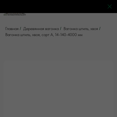
0
0
0
0
Главная
Деревянная вагонка
Вагонка штиль, хвоя
/
/
/
Вагонка штиль, хвоя, сорт А, 14-140-4000 мм
5 отзывов
Все товары