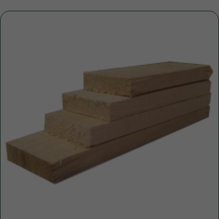
+7
ПОЛУЧИТЬ КОНСУЛЬТАЦИЮ
Нажимая кнопку, вы соглашаетесь с Политикой обработки
персональных данных
ДОПОЛНИТЕЛЬНЫЕ
УСЛУГИ
Это может пригодиться
ЧАЩЕ ВСЕГО ЗАКАЗЫВАЮТ
Разгрузка пиломатериалов
нашими грузчиками
Быстро
Бережно
Профессионально
В нашей компании погрузка товаров идет