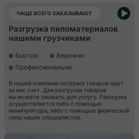
ЕСЛИ НУЖНО ЗАЩИТИТЬ
Обработка пиломатериалов
Огнебиозащита
Обработка антисептиком “Сенеж”
Огнебиозащита
нужна для придания
древесине устойчивости к возгоранию
и к поражению грибами, насекомыми
и бактериями.
Обработка антисептиком
способствует
защите древесины от биоповреждений,
огня, гниения, плесени, синевы, насекомых-
древоточцев и т. д.