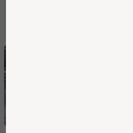
Вы можете заполнить форму для
консультации с нашим менеджером
+7
ОТПРАВИТЬ ЗАЯВКУ
Нажимая кнопку, вы соглашаетесь с Политикой обработки
персональных данных
БЫСТРО И КАЧЕСТВЕННО
Осуществляем доставку
по Москве и области