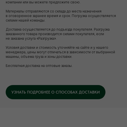
компании или вы можете предложите свою.
Материалы отправляются со склада до места назначения
в оговоренное заранее время и срок. Погрузка осуществляется
силами нашей команды.
Доставка осуществляется до подъезда покупателя. Разгрузка
заказанного товара производится силами покупателя, если
не заказана услуга «Разгрузка».
Условия доставки и стоимость уточняйте на сайте и у нашего
менеджера, цены могут отличаться в зависимости от выбранной
Уточните вопросы у нашего
машины, объема груза и зоны доставки.
специалиста
Бесплатная доставка на оптовые заказы.
+7 (921) 844-47-77
+7 (926) 295-45-00
vse.pilomaterialy@mail.ru
УЗНАТЬ ПОДРОБНЕЕ О СПОСОБАХ ДОСТАВКИ
Либо вы можете заполнить форму для
консультации с нашим менеджером