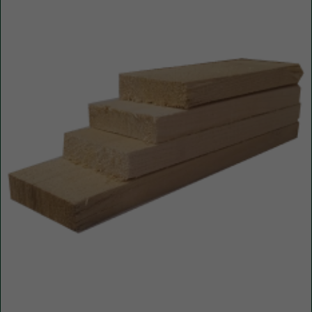
Уточните вопросы у нашего
специалиста
+7 (921) 844-47-77
+7 (926) 295-45-00
vse.pilomaterialy@mail.ru
Либо вы можете заполнить форму для
консультации с нашим менеджером
+7
ПОЛУЧИТЬ КОНСУЛЬТАЦИЮ