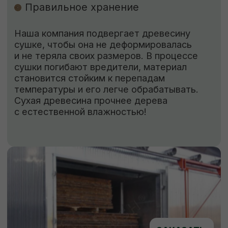
ЗАКАЗАТЬ
КОНТАКТЫ
Свяжитесь с нами
Адрес:
г. Москва, Деревня Мамыри 2Б
Телефон:
+7 (926) 295-45-00
+7 (921) 844-47-77
Почта:
vse.pilomaterialy@mail.ru