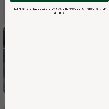
Нажимая кнопку, вы даете согласие на обработку персональных
данных
Мы ответим на все ваши
вопросы
+7 (921) 844-47-77
+7 (926) 295-45-00
vse.pilomaterialy@mail.ru
Вы можете заполнить форму для
консультации с нашим менеджером