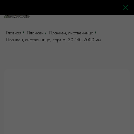
0
0
0
0
Главная
Планкен
Планкен, лиственница
/
/
/
Планкен, лиственница, сорт А, 20-140-2000 мм
5 отзывов
Все товары