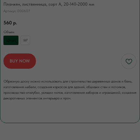
Нажимая кнопку, вы соглашаетесь с Политикой обработки
Планкен, лиственница, сорт А, 20-140-2000 мм
персональных данных
Артикул:
000607
560
р.
ДОПОЛНИТЕЛЬНЫЕ
УСЛУГИ
Объем
Это может пригодиться
Штука
М²
ЧАЩЕ ВСЕГО ЗАКАЗЫВАЮТ
BUY NOW
Разгрузка пиломатериалов
нашими грузчиками
Обрезную доску можно использовать для строительства деревянных домов и бань,
изготовления мебели, создания каркасов для зданий, обшивки стен и потолков,
Быстро
Бережно
производства опалубки, укладки полов, изготовления заборов и ограждений, создания
декоративных элементов интерьера и проч.
Профессионально
В нашей компании погрузка товаров идет
за нас счет. Для разгрузки товаров
вы можете заказать доп.услугу. Разгрузка
осуществляется либо с помощью
манипулятора, либо с помощью физической
силы наших специалистов.