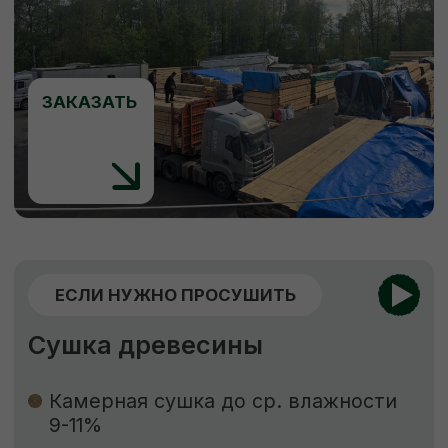
ЕСЛИ НУЖНО ЗАЩИТИТЬ
Обработка пиломатериалов
Огнебиозащита
Обработка антисептиком “Сенеж”
Огнебиозащита
нужна для придания
древесине устойчивости к возгоранию
и к поражению грибами, насекомыми
и бактериями.
Обработка антисептиком
способствует
защите древесины от биоповреждений,
огня, гниения, плесени, синевы, насекомых-
древоточцев и т. д.