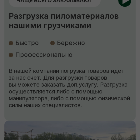
по индивидуальным размерам
Высокое качество
Короткие
сроки
Низкие цены
Наша команда изготовит по вашему
чертежу продукцию (до 400 мм шириной)
быстро, качественно и по цене ниже
рыночной. Рассчитываем стоимость сразу,
никаких скрытых платежей.
ЗАКАЗАТЬ