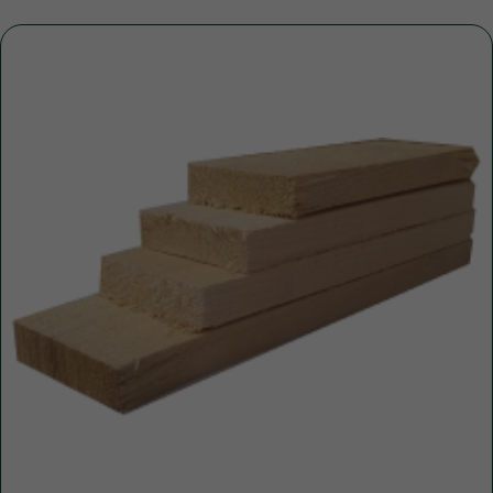
+7
ПОЛУЧИТЬ КОНСУЛЬТАЦИЮ
Нажимая кнопку, вы соглашаетесь с Политикой обработки
персональных данных
ДОПОЛНИТЕЛЬНЫЕ
УСЛУГИ
Это может пригодиться
ЧАЩЕ ВСЕГО ЗАКАЗЫВАЮТ
Разгрузка пиломатериалов
нашими грузчиками
Быстро
Бережно
Профессионально
В нашей компании погрузка товаров идет