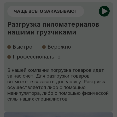
ЕСЛИ НУЖНО ЗАЩИТИТЬ
Обработка пиломатериалов
Огнебиозащита
Обработка антисептиком “Сенеж”
Огнебиозащита
нужна для придания
древесине устойчивости к возгоранию
и к поражению грибами, насекомыми
и бактериями.
Обработка антисептиком
способствует
защите древесины от биоповреждений,
огня, гниения, плесени, синевы, насекомых-
древоточцев и т. д.