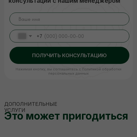
ЕСЛИ НУЖНО
НЕСТАНДАРТНО
Изготовление пиломатериалов
по индивидуальным размерам
Высокое качество
Короткие
сроки
Низкие цены
Наша команда изготовит по вашему
чертежу продукцию (до 400 мм шириной)
быстро, качественно и по цене ниже
рыночной. Рассчитываем стоимость сразу,
никаких скрытых платежей.
ЗАКАЗАТЬ