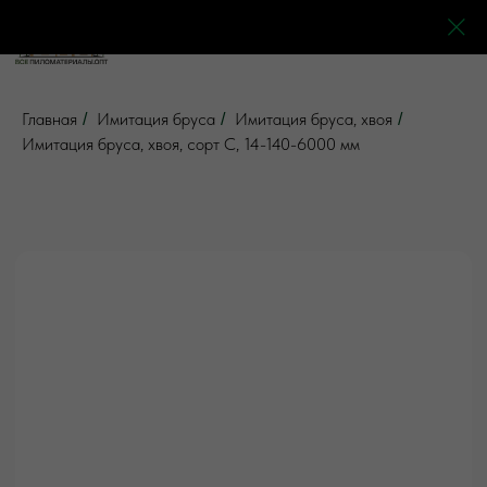
0
0
0
0
Главная
Имитация бруса
Имитация бруса, хвоя
/
/
/
Имитация бруса, хвоя, сорт С, 14-140-6000 мм
5 отзывов
Все товары