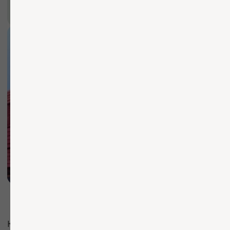
Каталог
Услуги
Согласие на обработку ПД
Компания
Согласие на распространение
ПДн
Согласие на рекламную рассылку
Прайс-лист
Политика обработки ПД
Публичная оферта
О компании
Доставка и оплата
Контакты
Чат со специалистом