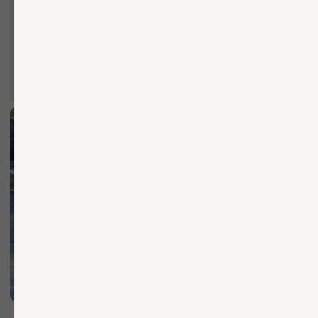
Вы можете заполнить форму для
консультации с нашим менеджером
+7
ОТПРАВИТЬ ЗАЯВКУ
Нажимая кнопку, вы соглашаетесь с Политикой обработки
персональных данных
БЫСТРО И КАЧЕСТВЕННО
Осуществляем доставку
по Москве и области