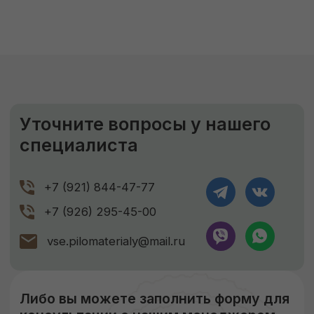
9-11%
Правильное хранение
Наша компания подвергает древесину
сушке, чтобы она не деформировалась
и не теряла своих размеров. В процессе
сушки погибают вредители, материал
становится стойким к перепадам
температуры и его легче обрабатывать.
Сухая древесина прочнее дерева
с естественной влажностью!
ЗАКАЗАТЬ