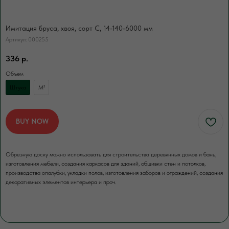
за нас счет. Для разгрузки товаров
вы можете заказать доп.услугу. Разгрузка
осуществляется либо с помощью
Имитация бруса, хвоя, сорт С, 14-140-6000 мм
манипулятора, либо с помощью физической
Артикул:
000255
силы наших специалистов.
336
р.
Объем
Штука
М²
ЗАКАЗАТЬ
BUY NOW
Обрезную доску можно использовать для строительства деревянных домов и бань,
изготовления мебели, создания каркасов для зданий, обшивки стен и потолков,
производства опалубки, укладки полов, изготовления заборов и ограждений, создания
декоративных элементов интерьера и проч.
ЕСЛИ НУЖНО ПРОСУШИТЬ
Сушка древесины
Камерная сушка до ср. влажности