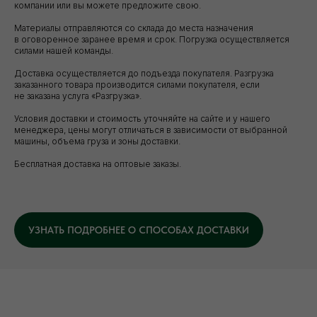
компании или вы можете предложите свою.
Материалы отправляются со склада до места назначения
в оговоренное заранее время и срок. Погрузка осуществляется
силами нашей команды.
Доставка осуществляется до подъезда покупателя. Разгрузка
заказанного товара производится силами покупателя, если
не заказана услуга «Разгрузка».
Условия доставки и стоимость уточняйте на сайте и у нашего
менеджера, цены могут отличаться в зависимости от выбранной
Уточните вопросы у нашего
машины, объема груза и зоны доставки.
специалиста
Бесплатная доставка на оптовые заказы.
+7 (921) 844-47-77
+7 (926) 295-45-00
vse.pilomaterialy@mail.ru
УЗНАТЬ ПОДРОБНЕЕ О СПОСОБАХ ДОСТАВКИ
Либо вы можете заполнить форму для
консультации с нашим менеджером