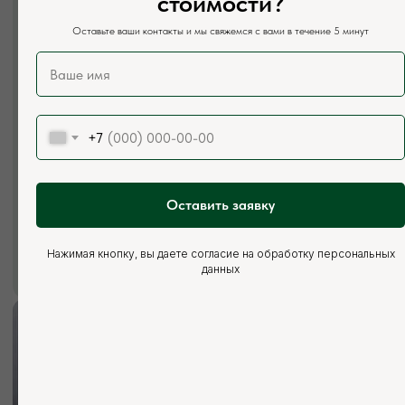
стоимости?
+7 (926) 295-45-00
Оставьте ваши контакты и мы свяжемся с вами в течение 5 минут
+7 (921) 844-47-77
Почта:
vse.pilomaterialy@mail.ru
Режим работы:
Каждый день с 7:00 до 20:00
+7
Социальные сети:
Оставить заявку
Нажимая кнопку, вы даете согласие на обработку персональных
данных