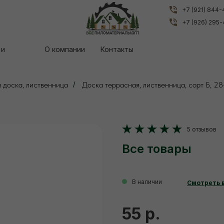
+7 (921) 844
+7 (921) 844
+7 (926) 295
+7 (926) 295
 и
 и
О компании
О компании
Контакты
Контакты
 доска, лиственница
Доска террасная, лиственница, сорт Б, 2
/
5 отзывов
Все товары
В наличии
Смотреть 
55 р.