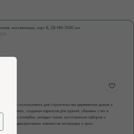
сная, лиственница, сорт Б, 28-140-3500 мм
737
²
OW
ку можно использовать для строительства деревянных домов и
вления мебели, создания каркасов для зданий, обшивки стен и
оизводства опалубки, укладки полов, изготовления заборов и
создания декоративных элементов интерьера и проч.