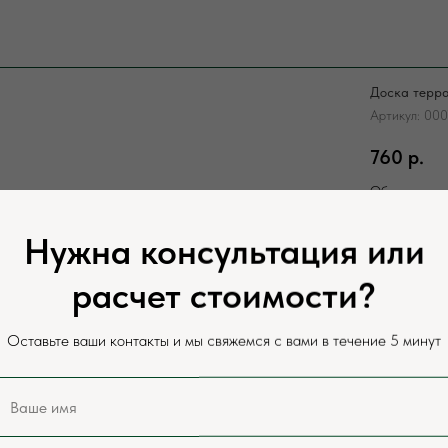
Доска терра
Артикул:
000
760
р.
Объем
Штука
М
Нужна консультация или
расчет стоимости?
BUY N
Оставьте ваши контакты и мы свяжемся с вами в течение 5 минут
Обрезную дос
бань, изгото
потолков, пр
ограждений, 