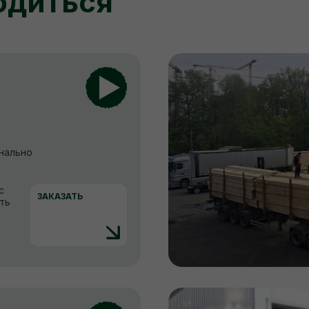
одиться
нально
с
ЗАКАЗАТЬ
ть