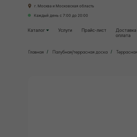
г. Москва и Московская область
г. Москва и Московская область
Каждый день с 7:00 до 20:00
Каждый день с 7:00 до 20:00
Каталог
Каталог
Услуги
Услуги
Прайс-лист
Прайс-лист
Доставка
Доставка
оплата
оплата
Главная
Палубная/террасная доска
Террасная
/
/