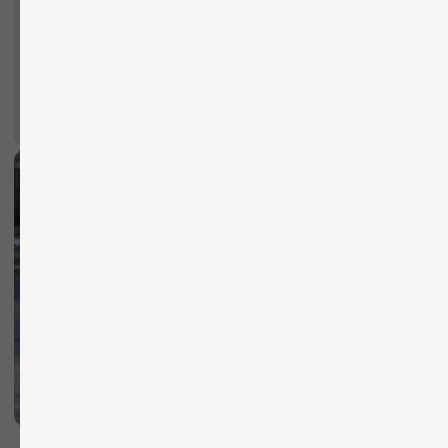
Вы можете заполнить форму для
консультации с нашим менеджером
+7
ОТПРАВИТЬ ЗАЯВКУ
Нажимая кнопку, вы соглашаетесь с Политикой обработки
персональных данных
БЫСТРО И КАЧЕСТВЕННО
Осуществляем доставку
по Москве и области