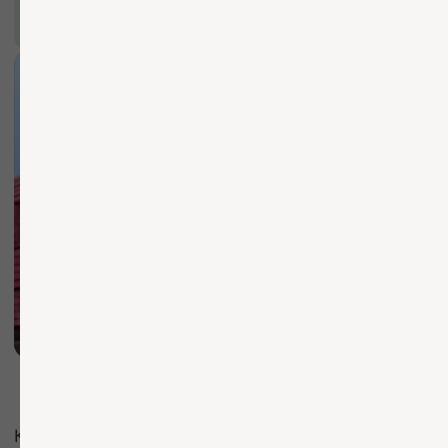
Каталог
Услуги
Согласие на обработку ПД
Компания
Согласие на распространение ПДн
Согласие на рекламную рассылку
Прайс-лист
Политика обработки ПД
Публичная оферта
О компании
Доставка и оплата
Контакты
Чат со специалистом