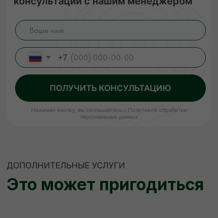
ЕСЛИ НУЖНО
НЕСТАНДАРТНО
Изготовление пиломатериалов
по индивидуальным размерам
Высокое качество
Короткие
сроки
Низкие цены
Наша команда изготовит по вашему чертежу
продукцию (до 400 мм шириной) быстро,
качественно и по цене ниже рыночной.
Рассчитываем стоимость сразу, никаких
скрытых платежей.
ЗАКАЗАТЬ