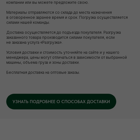
компании или вы можете предложите свою.
Материалы отправляются со склада до места назначения
в оговоренное заранее время и срок. Погрузка осуществляется
силами нашей команды.
Доставка осуществляется до подъезда покупателя. Разгрузка
заказанного товара производится силами покупателя, если
не заказана услуга «Разгрузка».
Условия доставки и стоимость уточняйте на сайте и у нашего
менеджера, цены могут отличаться в зависимости от выбранной
Уточните вопросы у нашего
машины, объема груза и зоны доставки.
специалиста
Бесплатная доставка на оптовые заказы.
+7 (921) 844-47-77
+7 (926) 295-45-00
vse.pilomaterialy@mail.ru
УЗНАТЬ ПОДРОБНЕЕ О СПОСОБАХ ДОСТАВКИ
Либо вы можете заполнить форму для
консультации с нашим менеджером