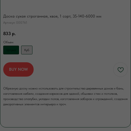
за нас счет. Для разгрузки товаров
вы можете заказать доп.услугу. Разгрузка
осуществляется либо с помощью
Доска сухая строганная, хвоя, 1 сорт, 35-140-6000 мм
манипулятора, либо с помощью
Артикул:
000761
физической силы наших специалистов.
833
р.
Объем
Штука
Куб
ЗАКАЗАТЬ
BUY NOW
Обрезную доску можно использовать для строительства деревянных домов и бань,
изготовления мебели, создания каркасов для зданий, обшивки стен и потолков,
производства опалубки, укладки полов, изготовления заборов и ограждений, создания
декоративных элементов интерьера и проч.
ЕСЛИ НУЖНО ПРОСУШИТЬ
Сушка древесины
Камерная сушка до ср. влажности