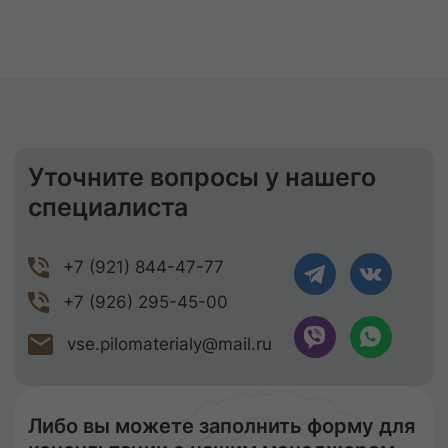
9-11%
Правильное хранение
Наша компания подвергает древесину
сушке, чтобы она не деформировалась
и не теряла своих размеров. В процессе
сушки погибают вредители, материал
становится стойким к перепадам
температуры и его легче обрабатывать.
Сухая древесина прочнее дерева
с естественной влажностью!
ЗАКАЗАТЬ