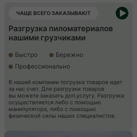
ЕСЛИ НУЖНО ЗАЩИТИТЬ
Обработка пиломатериалов
Огнебиозащита
Обработка антисептиком “Сенеж”
Огнебиозащита
нужна для придания
древесине устойчивости к возгоранию
и к поражению грибами, насекомыми
и бактериями.
Обработка антисептиком
способствует
защите древесины от биоповреждений,
огня, гниения, плесени, синевы,
насекомых-древоточцев и т. д.