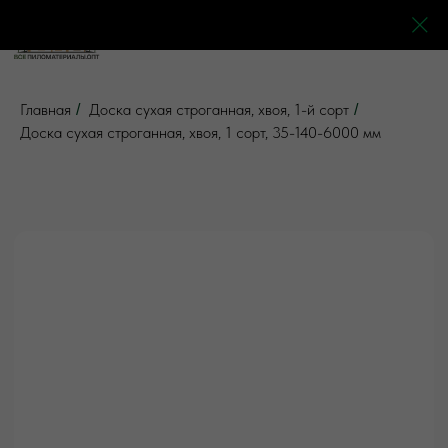
0
0
0
0
Главная
Доска сухая строганная, хвоя, 1-й сорт
/
/
Доска сухая строганная, хвоя, 1 сорт, 35-140-6000 мм
5 отзывов
Все товары