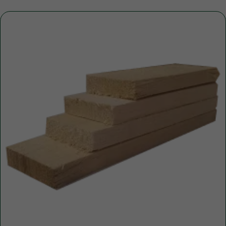
+7
ПОЛУЧИТЬ КОНСУЛЬТАЦИЮ
Нажимая кнопку, вы соглашаетесь с Политикой обработки
персональных данных
ДОПОЛНИТЕЛЬНЫЕ УСЛУГИ
Это может пригодиться
ЧАЩЕ ВСЕГО ЗАКАЗЫВАЮТ
Разгрузка пиломатериалов
нашими грузчиками
Быстро
Бережно
Профессионально
В нашей компании погрузка товаров идет