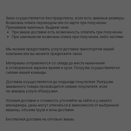
+7 (921) 844-47-77
+7 (926) 295-45-00
Заказ осуществляется без предоплаты, если есть заказные размеры.
vse.pilomaterialy@mail.ru
Возможна оплата переводом или по карте при получении.
Принимаем наличные. Выдаем чеки.
При заказе доставки есть возможность оплатить при получении
При самовывозе возможна оплата при получении, либо частями
Либо вы можете заполнить форму для
консультации с нашим менеджером
Мы можем предоставить услуги доставки транспортом нашей
компании или вы можете предложите свою.
Материалы отправляются со склада до места назначения
в оговоренное заранее время и срок. Погрузка осуществляется
+7
силами нашей команды.
ПОЛУЧИТЬ КОНСУЛЬТАЦИЮ
Доставка осуществляется до подъезда покупателя. Разгрузка
заказанного товара производится силами покупателя, если
не заказана услуга «Разгрузка».
Нажимая кнопку, вы соглашаетесь с Политикой обработки
персональных данных
Условия доставки и стоимость уточняйте на сайте и у нашего
менеджера, цены могут отличаться в зависимости от выбранной
машины, объема груза и зоны доставки.
ДОПОЛНИТЕЛЬНЫЕ
УСЛУГИ
Бесплатная доставка на оптовые заказы.
Это может пригодиться