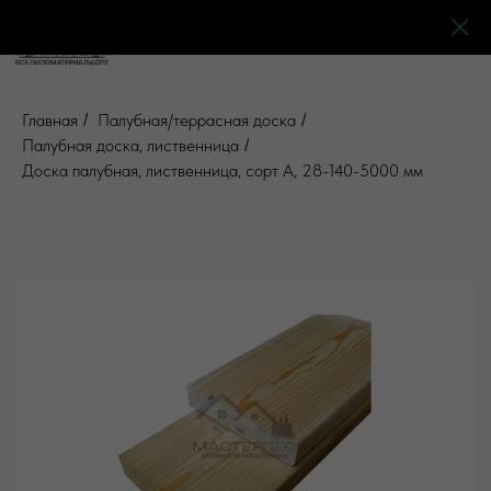
0
0
0
0
Главная
Палубная/террасная доска
/
/
Палубная доска, лиственница
/
Доска палубная, лиственница, сорт А, 28-140-5000 мм
5 отзывов