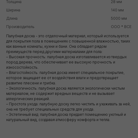
Толщина
28 мм
Ширина
140 мм
Длина
5000 мм
Производитель
ООО * ВСЕ П
Палубная доска - это отделочный материал, который используется
для покрытия пола в помещениях с повышенной влажностью, таких
как ванные комнаты, кухни и бани. Она обладает рядом
преимуществ перед другими материалами для пола:
– Высокая прочность: палубная доска изготавливается из твердых
пород дерева, что обеспечивает ее высокую прочность и
износостойкость.
– Влагостойкость: палубная доска имеет специальное покрытие,
которое защищает ее от воздействия влаги и предотвращает
развитие плесени и грибка.
– Экологичность: палубная доска является экологически чистым
материалом, не содержит вредных веществ и не вызывает
аллергических реакций.
– Простота ухода: палубную доску легко чистить и ухаживать за ней,
она не требует специальных средств для ухода.
– Эстетичный вид: палубная доска придает помещению уютный и
натуральный вид, создавая атмосферу комфорта и тепла.
Уточните вопросы у нашего
специалиста