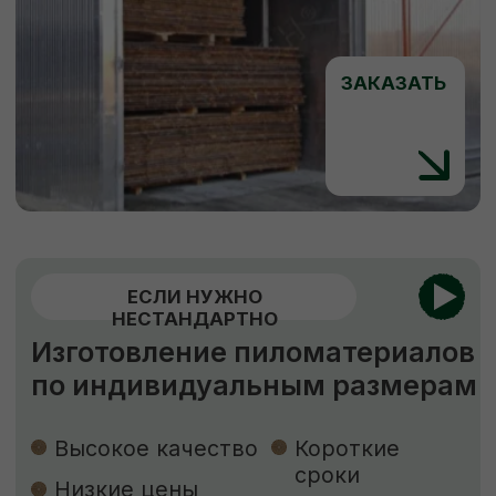
КОНТАКТЫ
Свяжитесь с нами
Адрес:
г. Москва, Деревня Мамыри 2Б
Телефон:
+7 (926) 295-45-00
+7 (921) 844-47-77
Почта:
vse.pilomaterialy@mail.ru
Режим работы:
Каждый день с 7:00 до 20:00
Социальные сети: