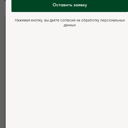
Оставить заявку
Мы ответим на все ваши
вопросы
Нажимая кнопку, вы даете согласие на обработку персональных
данных
+7 (921) 844-47-77
+7 (926) 295-45-00
vse.pilomaterialy@mail.ru
Вы можете заполнить форму для
консультации с нашим менеджером
+7
ОТПРАВИТЬ ЗАЯВКУ
Нажимая кнопку, вы соглашаетесь с Политикой обработки
персональных данных