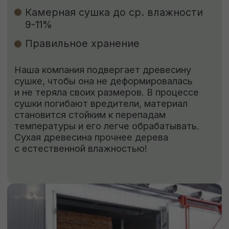
Огнебиозащита
нужна для придания
древесине устойчивости к возгоранию
и к поражению грибами, насекомыми
и бактериями.
Обработка антисептиком
способствует
защите древесины от биоповреждений,
огня, гниения, плесени, синевы, насекомых-
древоточцев и т. д.
ЗАКАЗАТЬ