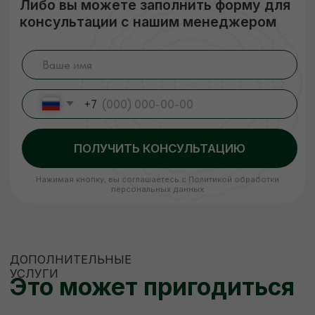
ЕСЛИ НУЖНО ПРОСУШИТЬ
Сушка древесины
Камерная сушка до ср. влажности
9-11%
Правильное хранение
Наша компания подвергает древесину
сушке, чтобы она не деформировалась
и не теряла своих размеров. В процессе
сушки погибают вредители, материал
становится стойким к перепадам
температуры и его легче обрабатывать.
Сухая древесина прочнее дерева
с естественной влажностью!