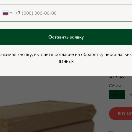
+7
Оставить заявку
ажимая кнопку, вы даете согласие на обработку персональн
Доска обрезн
данных
Артикул:
000
317
р.
Объем
Штука
К
BUY N