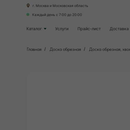
г. Москва и Московская область
г. Москва и Московская область
Каждый день с 7:00 до 20:00
Каждый день с 7:00 до 20:00
Каталог
Каталог
Услуги
Услуги
Прайс-лист
Прайс-лист
Доставка 
Доставка 
Главная
Доска обрезная
Доска обрезная, хвоя
/
/