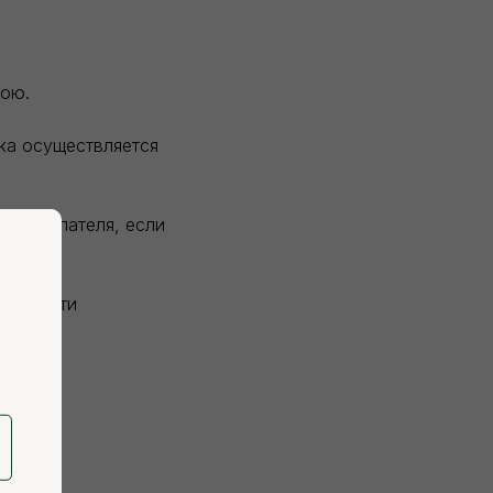
вою.
зка осуществляется
и покупателя, если
висимости