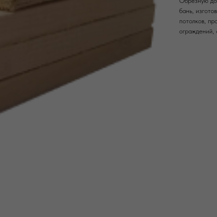
Обрезную дос
бань, изгото
потолков, пр
ограждений, 