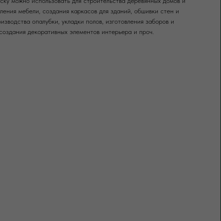
ку можно использовать для строительства деревянных домов и
вления мебели, создания каркасов для зданий, обшивки стен и
оизводства опалубки, укладки полов, изготовления заборов и
создания декоративных элементов интерьера и проч.