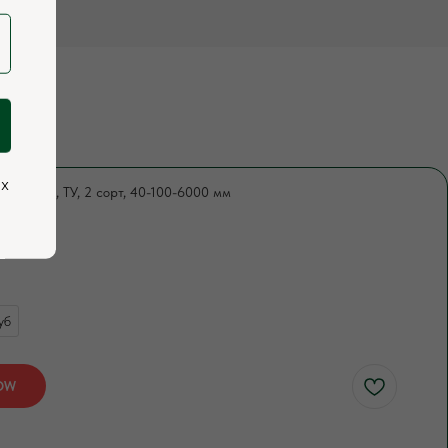
ых
ая, хвоя, ТУ, 2 сорт, 40-100-6000 мм
097
уб
OW