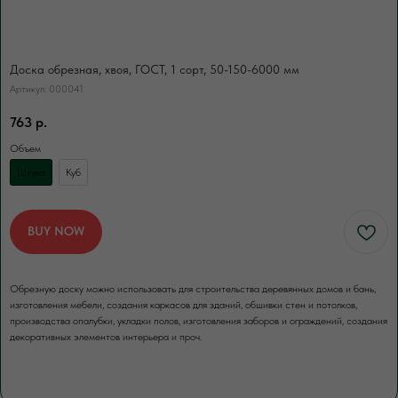
В нашей компании погрузка товаров идет
за нас счет. Для разгрузки товаров
вы можете заказать доп.услугу. Разгрузка
осуществляется либо с помощью
Доска обрезная, хвоя, ГОСТ, 1 сорт, 50-150-6000 мм
манипулятора, либо с помощью физической
силы наших специалистов.
Артикул:
000041
763
р.
Объем
Штука
Куб
ЗАКАЗАТЬ
BUY NOW
Обрезную доску можно использовать для строительства деревянных домов и бань,
изготовления мебели, создания каркасов для зданий, обшивки стен и потолков,
производства опалубки, укладки полов, изготовления заборов и ограждений, создания
декоративных элементов интерьера и проч.
ЕСЛИ НУЖНО ПРОСУШИТЬ
Сушка древесины