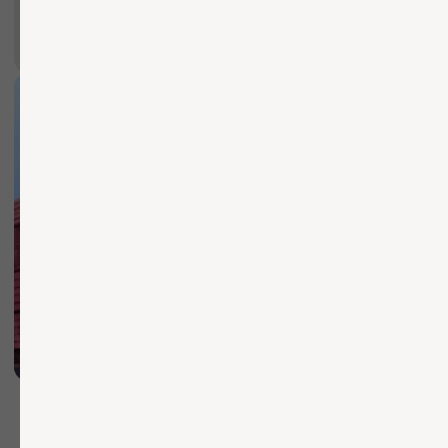
Каталог
Услуги
Согласие на обработку ПД
Компания
Согласие на распространение
ПДн
Согласие на рекламную рассылку
Прайс-лист
Политика обработки ПД
Публичная оферта
О компании
Доставка и оплата
Контакты
Чат со специалистом