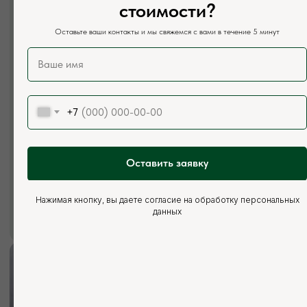
стоимости?
Телефон:
+7 (926) 295-45-00
Оставьте ваши контакты и мы свяжемся с вами в течение 5 минут
+7 (921) 844-47-77
Почта:
vse.pilomaterialy@mail.ru
Режим работы:
Каждый день с 7:00 до 20:00
+7
Социальные сети:
Оставить заявку
Нажимая кнопку, вы даете согласие на обработку персональных
данных