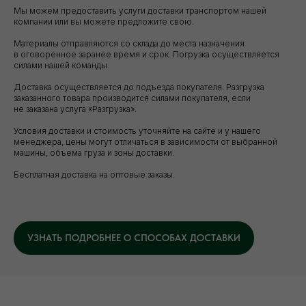
Мы можем предоставить услуги доставки транспортом нашей
компании или вы можете предложите свою.
Материалы отправляются со склада до места назначения
в оговоренное заранее время и срок. Погрузка осуществляется
силами нашей команды.
Доставка осуществляется до подъезда покупателя. Разгрузка
заказанного товара производится силами покупателя, если
не заказана услуга «Разгрузка».
Условия доставки и стоимость уточняйте на сайте и у нашего
Уточните вопросы у нашего
менеджера, цены могут отличаться в зависимости от выбранной
машины, объема груза и зоны доставки.
специалиста
Бесплатная доставка на оптовые заказы.
+7 (921) 844-47-77
+7 (926) 295-45-00
vse.pilomaterialy@mail.ru
УЗНАТЬ ПОДРОБНЕЕ О СПОСОБАХ ДОСТАВКИ
Либо вы можете заполнить форму для
консультации с нашим менеджером