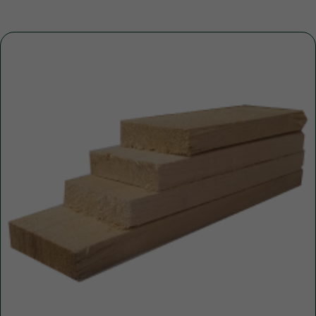
+7
ПОЛУЧИТЬ КОНСУЛЬТАЦИЮ
Нажимая кнопку, вы соглашаетесь с Политикой обработки
персональных данных
ДОПОЛНИТЕЛЬНЫЕ
УСЛУГИ
Это может пригодиться
ЧАЩЕ ВСЕГО ЗАКАЗЫВАЮТ
Разгрузка пиломатериалов
нашими грузчиками
Быстро
Бережно
Профессионально