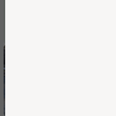
Вы можете заполнить форму для
консультации с нашим менеджером
+7
ОТПРАВИТЬ ЗАЯВКУ
Нажимая кнопку, вы соглашаетесь с Политикой обработки
персональных данных
БЫСТРО И КАЧЕСТВЕННО
Осуществляем доставку
по Москве и области