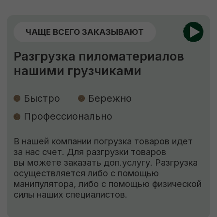
ЕСЛИ НУЖНО ЗАЩИТИТЬ
Обработка пиломатериалов
Огнебиозащита
Обработка антисептиком “Сенеж”
Огнебиозащита
нужна для придания
древесине устойчивости к возгоранию
и к поражению грибами, насекомыми
и бактериями.
Обработка антисептиком
способствует
защите древесины от биоповреждений,
огня, гниения, плесени, синевы, насекомых-
древоточцев и т. д.