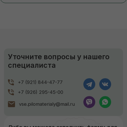
Камерная сушка до ср. влажности
9-11%
Правильное хранение
Наша компания подвергает древесину
сушке, чтобы она не деформировалась
и не теряла своих размеров. В процессе
сушки погибают вредители, материал
становится стойким к перепадам
температуры и его легче обрабатывать.
Сухая древесина прочнее дерева
с естественной влажностью!
ЗАКАЗАТЬ