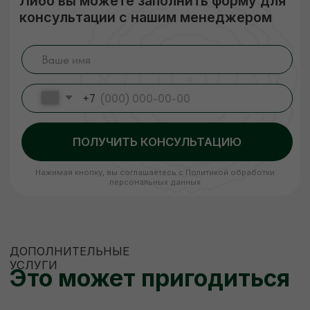
ЕСЛИ НУЖНО
НЕСТАНДАРТНО
Изготовление пиломатериалов
по индивидуальным размерам
Высокое качество
Короткие
сроки
Низкие цены
Наша команда изготовит по вашему
чертежу продукцию (до 400 мм шириной)
быстро, качественно и по цене ниже
рыночной. Рассчитываем стоимость сразу,
никаких скрытых платежей.
ЗАКАЗАТЬ