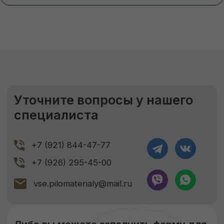
Камерная сушка до ср. влажности
9-11%
Правильное хранение
Наша компания подвергает древесину
сушке, чтобы она не деформировалась
и не теряла своих размеров. В процессе
сушки погибают вредители, материал
становится стойким к перепадам
температуры и его легче обрабатывать.
Сухая древесина прочнее дерева
с естественной влажностью!
ЗАКАЗАТЬ