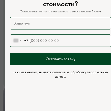
стоимости?
Телефон:
+7 (926) 295-45-00
Оставьте ваши контакты и мы свяжемся с вами в течение 5 минут
+7 (921) 844-47-77
Почта:
vse.pilomaterialy@mail.ru
Режим работы:
Каждый день с 7:00 до 20:00
+7
Социальные сети:
Оставить заявку
Нажимая кнопку, вы даете согласие на обработку персональных
данных