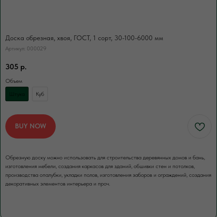
В нашей компании погрузка товаров идет
за нас счет. Для разгрузки товаров
вы можете заказать доп.услугу. Разгрузка
осуществляется либо с помощью
Доска обрезная, хвоя, ГОСТ, 1 сорт, 30-100-6000 мм
манипулятора, либо с помощью физической
силы наших специалистов.
Артикул:
000029
305
р.
Объем
Штука
Куб
ЗАКАЗАТЬ
BUY NOW
Обрезную доску можно использовать для строительства деревянных домов и бань,
изготовления мебели, создания каркасов для зданий, обшивки стен и потолков,
производства опалубки, укладки полов, изготовления заборов и ограждений, создания
декоративных элементов интерьера и проч.
ЕСЛИ НУЖНО ПРОСУШИТЬ
Сушка древесины