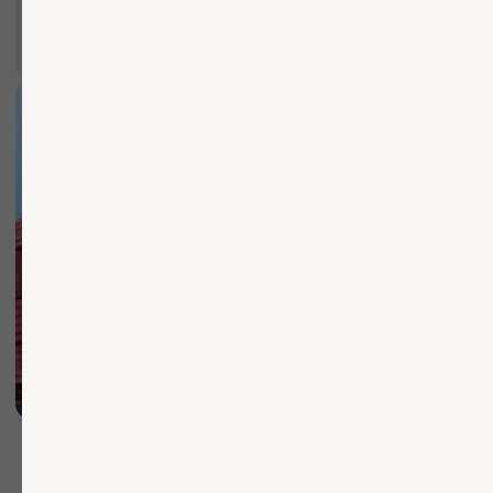
Каталог
Услуги
Согласие на обработку ПД
Компания
Согласие на распространение
ПДн
Согласие на рекламную рассылку
Прайс-лист
Политика обработки ПД
Публичная оферта
О компании
Доставка и оплата
Контакты
Чат со специалистом