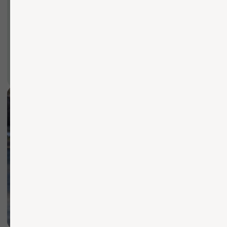
Вы можете заполнить форму для
консультации с нашим менеджером
+7
ОТПРАВИТЬ ЗАЯВКУ
Нажимая кнопку, вы соглашаетесь с Политикой обработки
персональных данных
БЫСТРО И КАЧЕСТВЕННО
Осуществляем доставку
по Москве и области