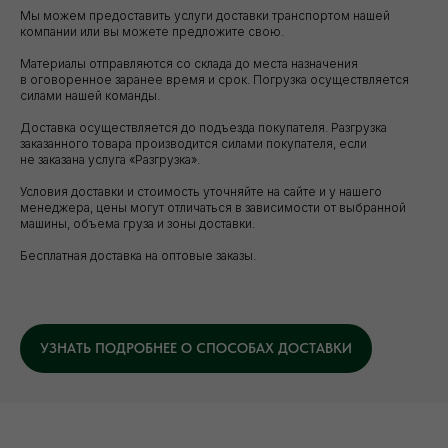
Мы можем предоставить услуги доставки транспортом нашей
компании или вы можете предложите свою.
Материалы отправляются со склада до места назначения
в оговоренное заранее время и срок. Погрузка осуществляется
силами нашей команды.
Доставка осуществляется до подъезда покупателя. Разгрузка
заказанного товара производится силами покупателя, если
не заказана услуга «Разгрузка».
Условия доставки и стоимость уточняйте на сайте и у нашего
Уточните вопросы у нашего
менеджера, цены могут отличаться в зависимости от выбранной
машины, объема груза и зоны доставки.
специалиста
Бесплатная доставка на оптовые заказы.
+7 (921) 844-47-77
+7 (926) 295-45-00
vse.pilomaterialy@mail.ru
УЗНАТЬ ПОДРОБНЕЕ О СПОСОБАХ ДОСТАВКИ
Либо вы можете заполнить форму для
консультации с нашим менеджером