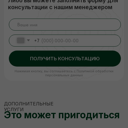
ЕСЛИ НУЖНО
НЕСТАНДАРТНО
Изготовление пиломатериалов
по индивидуальным размерам
Высокое качество
Короткие
сроки
Низкие цены
Наша команда изготовит по вашему
чертежу продукцию (до 400 мм шириной)
быстро, качественно и по цене ниже
рыночной. Рассчитываем стоимость сразу,
никаких скрытых платежей.
ЗАКАЗАТЬ