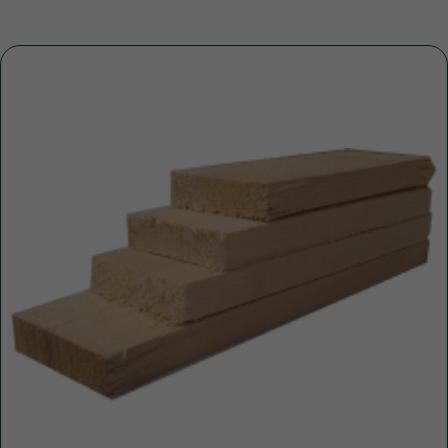
+7
ПОЛУЧИТЬ КОНСУЛЬТАЦИЮ
Нажимая кнопку, вы соглашаетесь с Политикой обработки
персональных данных
ДОПОЛНИТЕЛЬНЫЕ
УСЛУГИ
Это может пригодиться
ЧАЩЕ ВСЕГО ЗАКАЗЫВАЮТ
Разгрузка пиломатериалов
нашими грузчиками
Быстро
Бережно
Профессионально