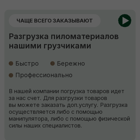
ЕСЛИ НУЖНО ЗАЩИТИТЬ
Обработка пиломатериалов
Огнебиозащита
Обработка антисептиком “Сенеж”
Огнебиозащита
нужна для придания
древесине устойчивости к возгоранию
и к поражению грибами, насекомыми
и бактериями.
Обработка антисептиком
способствует
защите древесины от биоповреждений,
огня, гниения, плесени, синевы, насекомых-
древоточцев и т. д.