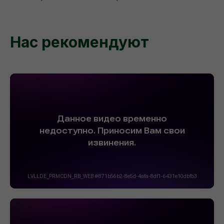
Нас рекомендуют