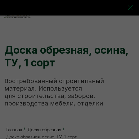
0
0
0
0
Доска обрезная, осина,
ТУ, 1 сорт
Востребованный строительный
материал. Используется
для строительства, заборов,
производства мебели, отделки
Главная
Доска обрезная
/
/
Доска обрезная, осина, ТУ, 1 сорт