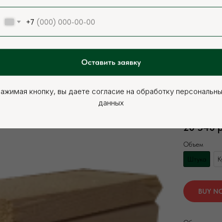
+7
Оставить заявку
ажимая кнопку, вы даете согласие на обработку персональн
Брус сухой 
данных
Артикул:
000
20 540
р
Объем
Штука
К
BUY N