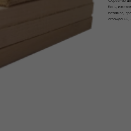
Обрезную дос
бань, изгото
потолков, пр
ограждений, 