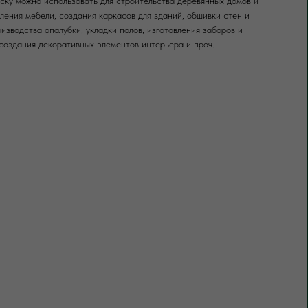
ку можно использовать для строительства деревянных домов и
вления мебели, создания каркасов для зданий, обшивки стен и
оизводства опалубки, укладки полов, изготовления заборов и
создания декоративных элементов интерьера и проч.