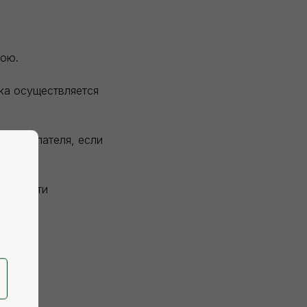
вою.
зка осуществляется
и покупателя, если
висимости