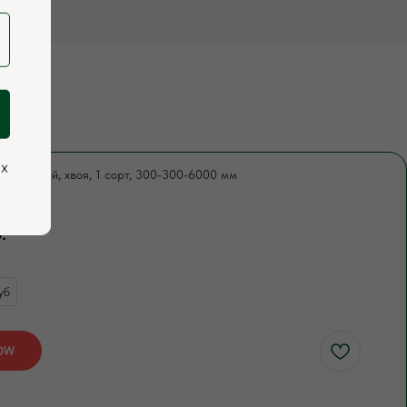
ых
строганный, хвоя, 1 сорт, 300-300-6000 мм
795
.
уб
OW