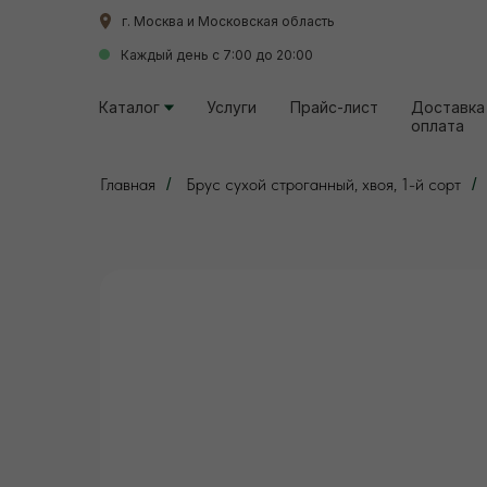
г. Москва и Московская область
г. Москва и Московская область
Каждый день с 7:00 до 20:00
Каждый день с 7:00 до 20:00
Каталог
Каталог
Услуги
Услуги
Прайс-лист
Прайс-лист
Доставка
Доставка
оплата
оплата
Главная
Брус сухой строганный, хвоя, 1-й сорт
/
/