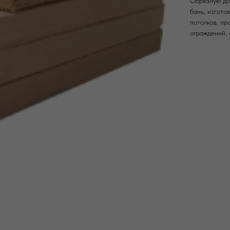
Обрезную дос
бань, изгото
потолков, пр
ограждений, 