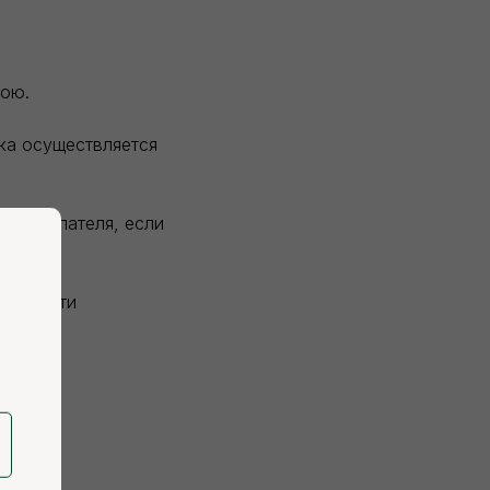
вою.
зка осуществляется
и покупателя, если
висимости