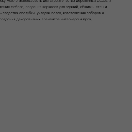
ку можно использовать для строительства деревянных домов и
вления мебели, создания каркасов для зданий, обшивки стен и
оизводства опалубки, укладки полов, изготовления заборов и
создания декоративных элементов интерьера и проч.