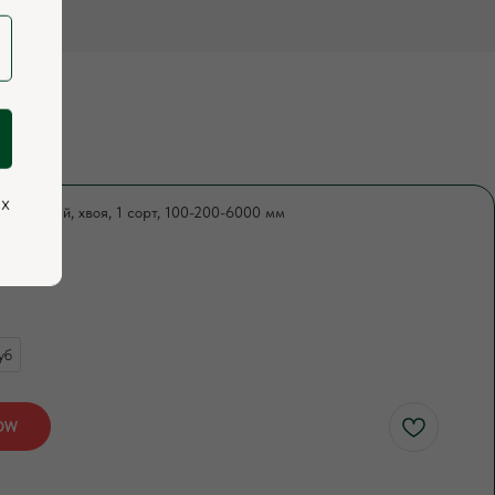
ых
троганный, хвоя, 1 сорт, 100-200-6000 мм
785
уб
OW