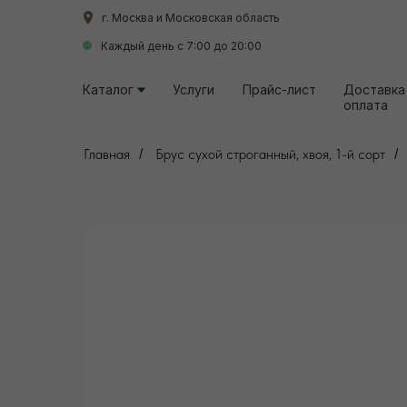
г. Москва и Московская область
г. Москва и Московская область
Каждый день с 7:00 до 20:00
Каждый день с 7:00 до 20:00
Каталог
Каталог
Услуги
Услуги
Прайс-лист
Прайс-лист
Доставка
Доставка
оплата
оплата
Главная
Брус сухой строганный, хвоя, 1-й сорт
/
/