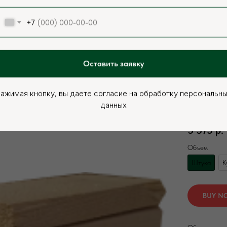
+7
Оставить заявку
ажимая кнопку, вы даете согласие на обработку персональн
Брус сухой с
данных
Артикул:
000
3 375
р.
Объем
Штука
К
BUY N