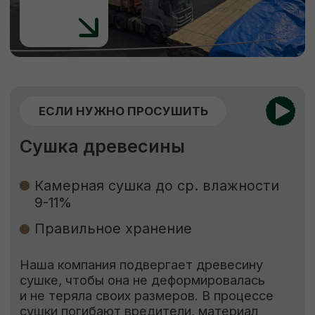
Обработка антисептиком
способствует
защите древесины от биоповреждений,
огня, гниения, плесени, синевы, насекомых-
древоточцев и т. д.
ЗАКАЗАТЬ
КОНТАКТЫ
Свяжитесь с нами