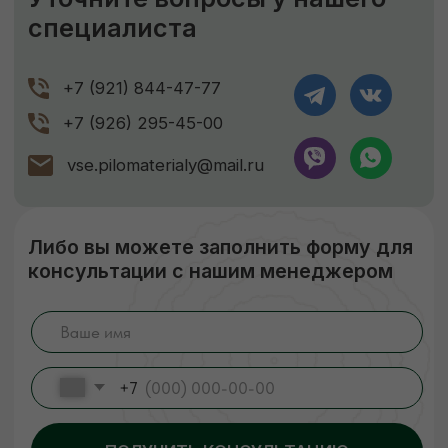
ЕСЛИ НУЖНО ПРОСУШИТЬ
Сушка древесины
Камерная сушка до ср. влажности
9-11%
Правильное хранение
Наша компания подвергает древесину
сушке, чтобы она не деформировалась
и не теряла своих размеров. В процессе
сушки погибают вредители, материал
становится стойким к перепадам
температуры и его легче обрабатывать.
Сухая древесина прочнее дерева
с естественной влажностью!