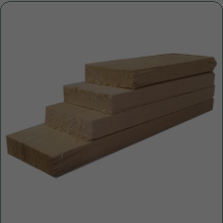
Уточните вопросы у нашего
специалиста
+7 (921) 844-47-77
+7 (926) 295-45-00
vse.pilomaterialy@mail.ru