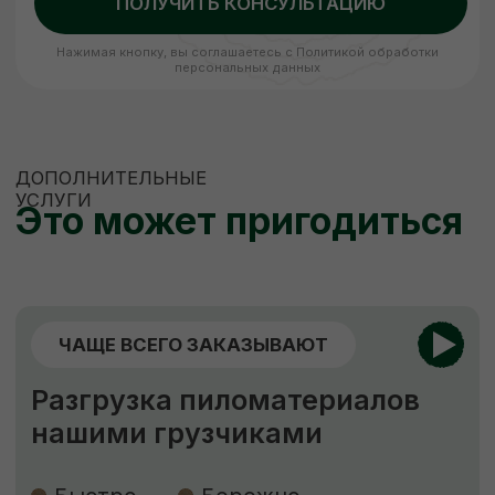
ЗАКАЗАТЬ
ЕСЛИ НУЖНО
НЕСТАНДАРТНО
Изготовление пиломатериалов
по индивидуальным размерам
Высокое качество
Короткие
сроки
Низкие цены
Наша команда изготовит по вашему
чертежу продукцию (до 400 мм шириной)
быстро, качественно и по цене ниже
рыночной. Рассчитываем стоимость сразу,
никаких скрытых платежей.