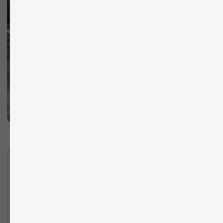
+7 (921) 844-47-77
+7 (926) 295-45-00
vse.pilomaterialy@mail.ru
Вы можете заполнить форму для
консультации с нашим менеджером
+7
ОТПРАВИТЬ ЗАЯВКУ
Нажимая кнопку, вы соглашаетесь с Политикой обработки
персональных данных