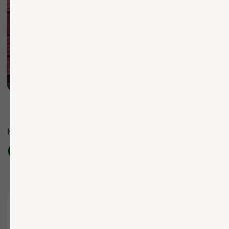
Каталог
Услуги
Согласие на обработку ПД
Компания
Согласие на распространение
ПДн
Согласие на рекламную рассылку
Прайс-лист
Политика обработки ПД
Публичная оферта
О компании
Доставка и оплата