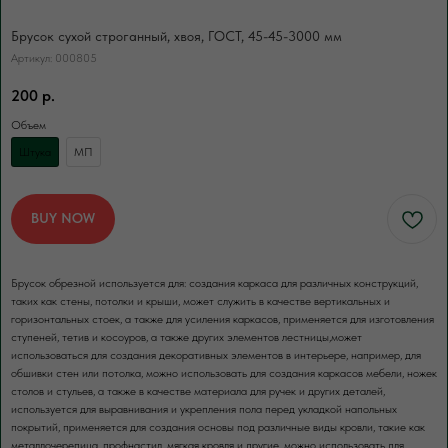
Брусок сухой строганный, хвоя, ГОСТ, 45-45-3000 мм
Либо вы можете заполнить форму для
Артикул:
000805
консультации с нашим менеджером
200
р.
Объем
+7
Штука
МП
ПОЛУЧИТЬ КОНСУЛЬТАЦИЮ
BUY NOW
Нажимая кнопку, вы соглашаетесь с Политикой обработки
персональных данных
Брусок обрезной используется для: создания каркаса для различных конструкций,
таких как стены, потолки и крыши, может служить в качестве вертикальных и
ДОПОЛНИТЕЛЬНЫЕ
горизонтальных стоек, а также для усиления каркасов, применяется для изготовления
УСЛУГИ
Это может пригодиться
ступеней, тетив и косоуров, а также других элементов лестницы,может
использоваться для создания декоративных элементов в интерьере, например, для
обшивки стен или потолка, можно использовать для создания каркасов мебели, ножек
столов и стульев, а также в качестве материала для ручек и других деталей,
используется для выравнивания и укрепления пола перед укладкой напольных
ЧАЩЕ ВСЕГО ЗАКАЗЫВАЮТ
покрытий, применяется для создания основы под различные виды кровли, такие как
металлочерепица, профнастил, мягкая кровля и другие, можно использовать для