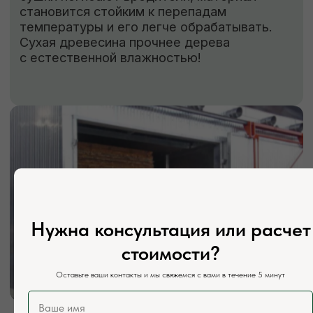
Адрес:
г. Москва, Деревня Мамыри 2Б
Телефон:
+7 (926) 295-45-00
+7 (921) 844-47-77
Почта:
vse.pilomaterialy@mail.ru
Режим работы:
Каждый день с 7:00 до 20:00
Социальные сети:
Нужна консультация или расчет
стоимости?
Оставьте ваши контакты и мы свяжемся с вами в течение 5 минут