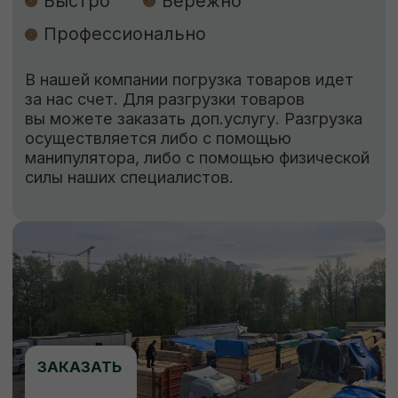
ЗАКАЗАТЬ
ЕСЛИ НУЖНО ЗАЩИТИТЬ
Обработка пиломатериалов
Огнебиозащита
Обработка антисептиком “Сенеж”
Огнебиозащита
нужна для придания
древесине устойчивости к возгоранию
и к поражению грибами, насекомыми
и бактериями.