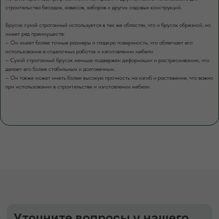
Разгрузка пиломатериалов
строительства беседок, навесов, заборов и других садовых конструкций.
нашими грузчиками
Брусок сухой строганный используется в тех же областях, что и брусок обрезной, но
Быстро
Бережно
имеет ряд преимуществ:
– Он имеет более точные размеры и гладкую поверхность, что облегчает его
Профессионально
использование в отделочных работах и изготовлении мебели.
– Сухой строганный брусок меньше подвержен деформации и растрескиванию, что
В нашей компании погрузка товаров идет
делает его более стабильным и долговечным.
за нас счет. Для разгрузки товаров
вы можете заказать доп.услугу. Разгрузка
– Он также может иметь более высокую прочность на изгиб и растяжение, что важно
осуществляется либо с помощью
при использовании в строительстве и изготовлении мебели.
манипулятора, либо с помощью физической
силы наших специалистов.
ЗАКАЗАТЬ