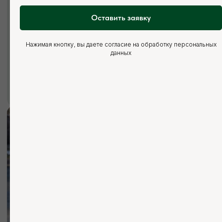
Оставить заявку
Нажимая кнопку, вы даете согласие на обработку персональных
данных
Мы ответим на все ваши
вопросы
+7 (921) 844-47-77
+7 (926) 295-45-00
vse.pilomaterialy@mail.ru