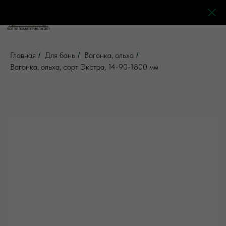
0
0
0
0
Главная
Для бань
Вагонка, ольха
/
/
/
Вагонка, ольха, сорт Экстра, 14-90-1800 мм
5 отзывов
Все товары