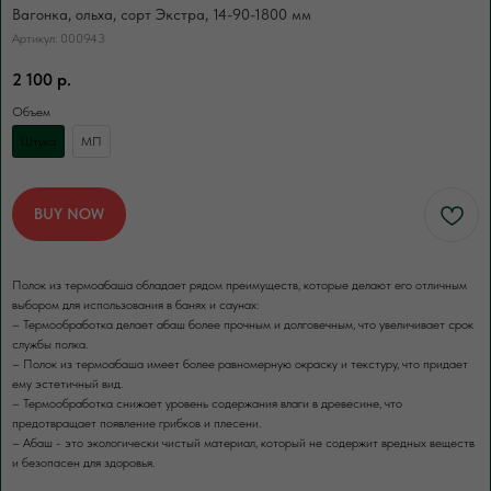
+7
Вагонка, ольха, сорт Экстра, 14-90-1800 мм
Артикул:
000943
ПОЛУЧИТЬ КОНСУЛЬТАЦИЮ
2 100
р.
Нажимая кнопку, вы соглашаетесь с Политикой обработки
персональных данных
Объем
Штука
МП
ДОПОЛНИТЕЛЬНЫЕ
УСЛУГИ
Это может пригодиться
BUY NOW
Полок из термоабаша обладает рядом преимуществ, которые делают его отличным
ЧАЩЕ ВСЕГО ЗАКАЗЫВАЮТ
выбором для использования в банях и саунах:
– Термообработка делает абаш более прочным и долговечным, что увеличивает срок
Разгрузка пиломатериалов
службы полка.
нашими грузчиками
– Полок из термоабаша имеет более равномерную окраску и текстуру, что придает
ему эстетичный вид.
Быстро
Бережно
– Термообработка снижает уровень содержания влаги в древесине, что
предотвращает появление грибков и плесени.
Профессионально
– Абаш - это экологически чистый материал, который не содержит вредных веществ
и безопасен для здоровья.
В нашей компании погрузка товаров идет
за нас счет. Для разгрузки товаров