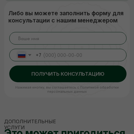
Правильное хранение
Наша компания подвергает древесину
сушке, чтобы она не деформировалась
и не теряла своих размеров. В процессе
сушки погибают вредители, материал
становится стойким к перепадам
температуры и его легче обрабатывать.
Сухая древесина прочнее дерева
с естественной влажностью!
ЗАКАЗАТЬ