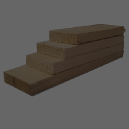
Уточните вопросы у нашего
специалиста
+7 (921) 844-47-77
+7 (926) 295-45-00
vse.pilomaterialy@mail.ru
Либо вы можете заполнить форму для
консультации с нашим менеджером