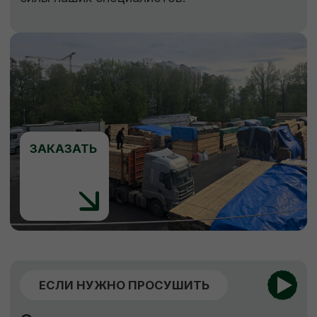
ЕСЛИ НУЖНО ЗАЩИТИТЬ
Обработка пиломатериалов
Огнебиозащита
Обработка антисептиком “Сенеж”
Огнебиозащита
нужна для придания
древесине устойчивости к возгоранию
и к поражению грибами, насекомыми
и бактериями.
Обработка антисептиком
способствует
защите древесины от биоповреждений,
огня, гниения, плесени, синевы, насекомых-
древоточцев и т. д.