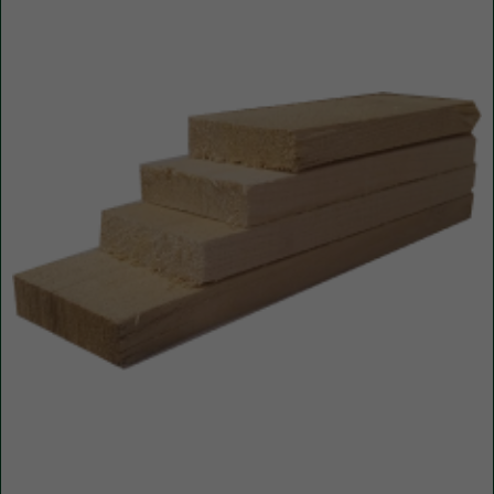
Уточните вопросы у нашего
специалиста
+7 (921) 844-47-77
+7 (926) 295-45-00
vse.pilomaterialy@mail.ru
Либо вы можете заполнить форму для
консультации с нашим менеджером
+7