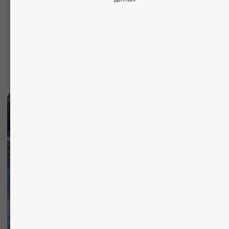
Мы ответим на все ваши
вопросы
+7 (921) 844-47-77
+7 (926) 295-45-00
vse.pilomaterialy@mail.ru
Вы можете заполнить форму для