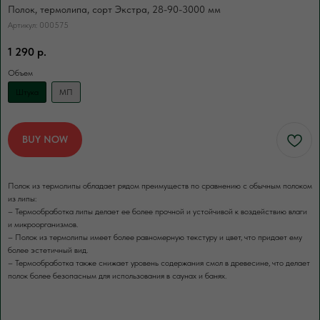
Полок, термолипа, сорт Экстра, 28-90-3000 мм
ПОЛУЧИТЬ КОНСУЛЬТАЦИЮ
Артикул:
000575
Нажимая кнопку, вы соглашаетесь с Политикой обработки
персональных данных
1 290
р.
Объем
Штука
МП
ДОПОЛНИТЕЛЬНЫЕ УСЛУГИ
Это может пригодиться
BUY NOW
ЧАЩЕ ВСЕГО ЗАКАЗЫВАЮТ
Полок из термолипы обладает рядом преимуществ по сравнению с обычным полоком
Разгрузка пиломатериалов
из липы:
– Термообработка липы делает ее более прочной и устойчивой к воздействию влаги
нашими грузчиками
и микроорганизмов.
– Полок из термолипы имеет более равномерную текстуру и цвет, что придает ему
Быстро
Бережно
более эстетичный вид.
Профессионально
– Термообработка также снижает уровень содержания смол в древесине, что делает
полок более безопасным для использования в саунах и банях.
В нашей компании погрузка товаров идет
за нас счет. Для разгрузки товаров
вы можете заказать доп.услугу. Разгрузка