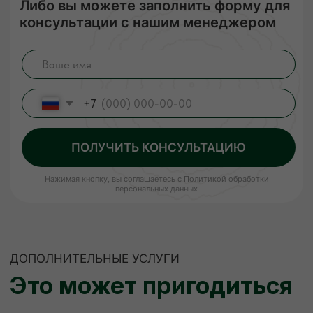
Наша компания подвергает древесину
сушке, чтобы она не деформировалась
и не теряла своих размеров. В процессе
сушки погибают вредители, материал
становится стойким к перепадам
температуры и его легче обрабатывать.
Сухая древесина прочнее дерева
с естественной влажностью!
ЗАКАЗАТЬ