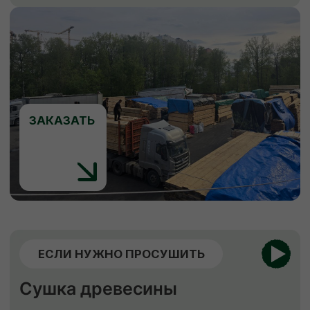
ЕСЛИ НУЖНО ЗАЩИТИТЬ
Обработка пиломатериалов
Огнебиозащита
Обработка антисептиком “Сенеж”
Огнебиозащита
нужна для придания
древесине устойчивости к возгоранию
и к поражению грибами, насекомыми
и бактериями.
Обработка антисептиком
способствует
защите древесины от биоповреждений,
огня, гниения, плесени, синевы,
насекомых-древоточцев и т. д.