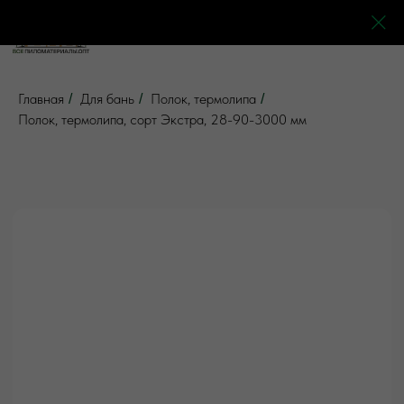
0
0
0
0
Главная
Для бань
Полок, термолипа
/
/
/
Полок, термолипа, сорт Экстра, 28-90-3000 мм
5 отзывов
Все товары